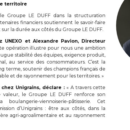
 territoire
é le Groupe LE DUFF dans la structuration
enaires financiers soutiennent le savoir-faire
ent sur la durée aux côtés du Groupe LE DUFF.
ez UNEXO et Alexandre Pavion, Directeur
te opération illustre pour nous une ambition
jugue stabilité des équipes, exigence produit,
onal, au service des consommateurs. C’est la
g terme, soutenir des champions français de
rable et de rayonnement pour les territoires. »
Alexandre PAVION
 chez Unigrains, déclare :
« A travers cette
de valeur, le Groupe LE DUFF renforce son
ulangerie-viennoiserie-pâtisserie. Cet
ssion d’Unigrains : être aux côtés, dans la
lière agri-agroalimentaire et au rayonnement