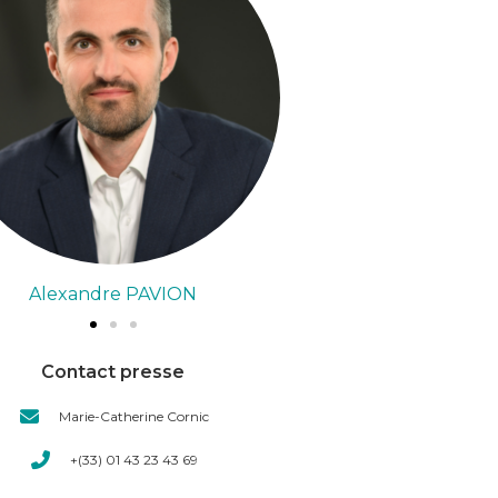
Adrien De MONTAIGNAC
Adr
Contact presse
Marie-Catherine Cornic
+(33) 01 43 23 43 69