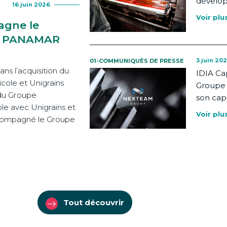
dévelo
16 juin 2026
Voir plu
agne le
de PANAMAR
3 juin 20
01-COMMUNIQUÉS DE PRESSE
s l’acquisition du
IDIA Ca
cole et Unigrains
Groupe 
du Groupe
son capi
e avec Unigrains et
Voir plu
accompagné le Groupe
]
Tout découvrir