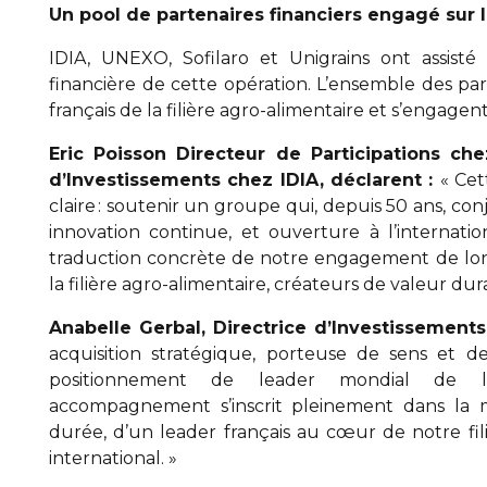
Un pool de partenaires financiers engagé sur le
IDIA, UNEXO, Sofilaro et Unigrains ont assist
financière de cette opération. L’ensemble des part
français de la filière agro-alimentaire et s’engag
Eric Poisson Directeur de Participations ch
d’Investissements chez IDIA, déclarent :
« Cet
claire : soutenir un groupe qui, depuis 50 ans, con
innovation continue, et ouverture à l’internati
traduction concrète de notre engagement de lon
la filière agro-alimentaire, créateurs de valeur du
Adrien STARCK
Anabelle Gerbal, Directrice d’Investissements
acquisition stratégique, porteuse de sens et 
positionnement de leader mondial de la bo
accompagnement s’inscrit pleinement dans la mi
durée, d’un leader français au cœur de notre fi
international. »