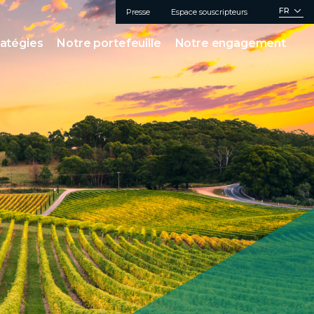
FR
Presse
Espace souscripteurs
ratégies
Notre portefeuille
Notre engagement