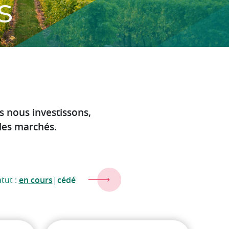
s
 nous investissons,
 les marchés.
tut :
en cours
|
cédé