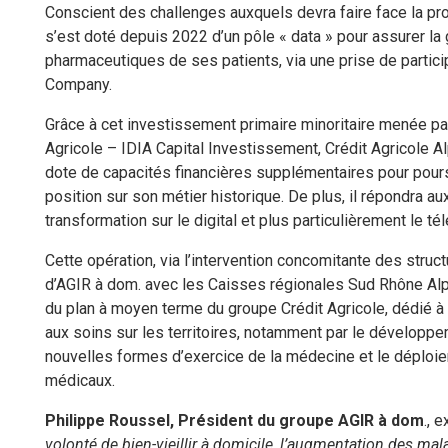
Conscient des challenges auxquels devra faire face la 
s’est doté depuis 2022 d’un pôle « data » pour assurer l
pharmaceutiques de ses patients, via une prise de partici
Company.
Grâce à cet investissement primaire minoritaire menée pa
Sandrine VIEUX-ROCHAS
Agricole – IDIA Capital Investissement, Crédit Agricole 
dote de capacités financières supplémentaires pour poursu
position sur son métier historique. De plus, il répondra a
transformation sur le digital et plus particulièrement le té
Cette opération, via l’intervention concomitante des struct
d’AGIR à dom. avec les Caisses régionales Sud Rhône Alp
du plan à moyen terme du groupe Crédit Agricole, dédié à la
aux soins sur les territoires, notamment par le dévelop
nouvelles formes d’exercice de la médecine et le déploi
médicaux.
Philippe Roussel, Président du groupe AGIR
à dom
., 
volonté de bien-vieillir à domicile, l’augmentation des mala