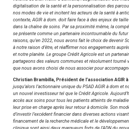
digitalisation de la santé et la personnalisation des parco
nos modes de vie et incitent les acteurs de la santé à anti
contexte, AGIR à dom. doit faire face à des enjeux de tail
dans la chaîne de soins. Par sa proximité même, la comp
se présente comme un partenaire incontournable du futur 
raisons, qu’en 2022, nous avons fait le choix de devenir S
à notre raison d’être, et réaffirmer nos engagements auprès
et notre planète. Le groupe Crédit Agricole est un partenai
partageons des valeurs communes et résolument tourné vers
que nous avons choisi de nous associer pour accompagne
Christian Brambilla, Président de l’association AGIR à
jusqu’alors l’actionnaire unique du PSAD AGIR à dom et 
un nouvel investisseur tel que le Crédit Agricole. Aujourd’h
accès aux soins pour tous les patients atteints de maladies
leur prise en charge après leur retour à domicile. Son 
d’investir l’excédent financier dans diverses actions visant 
financement de la recherche médicale et le développement d
clinique sont ainsi deux marqueurs forts de l’ADN du grou