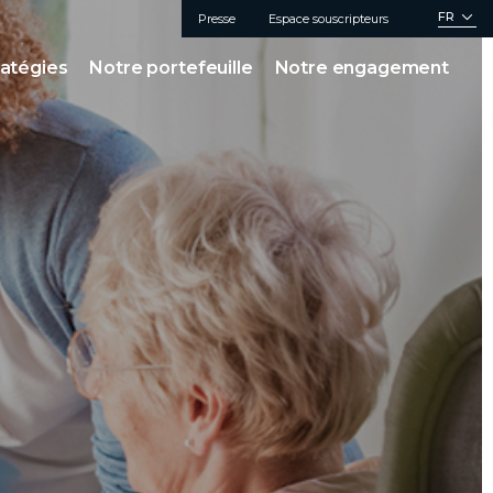
FR
Presse
Espace souscripteurs
ratégies
Notre portefeuille
Notre engagement