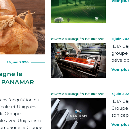
Voir plu
8 juin 20
01-COMMUNIQUÉS DE PRESSE
IDIA Ca
groupe 
dévelo
16 juin 2026
Voir plu
agne le
de PANAMAR
3 juin 20
01-COMMUNIQUÉS DE PRESSE
s l’acquisition du
IDIA Ca
cole et Unigrains
Groupe 
du Groupe
son capi
e avec Unigrains et
Voir plu
accompagné le Groupe