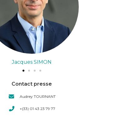
Céline ARSAC
Adri
Contact presse
Audrey TOURNANT
+(33) 01 43 23 79 77