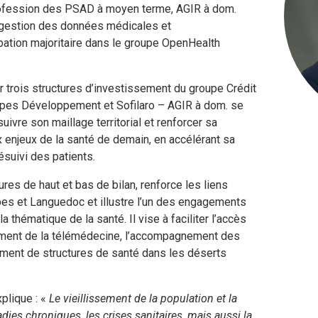
profession des PSAD à moyen terme, AGIR à dom.
a gestion des données médicales et
pation majoritaire dans le groupe OpenHealth
r trois structures d’investissement du groupe Crédit
Alpes Développement et Sofilaro – AGIR à dom. se
ivre son maillage territorial et renforcer sa
ux enjeux de la santé de demain, en accélérant sa
Jacques SIMON
lésuivi des patients.
ures de haut et bas de bilan, renforce les liens
es et Languedoc et illustre l’un des engagements
 thématique de la santé. Il vise à faciliter l’accès
pement de la télémédecine, l’accompagnement des
ement de structures de santé dans les déserts
explique : «
Le vieillissement de la population et la
dies chroniques, les crises sanitaires, mais aussi la