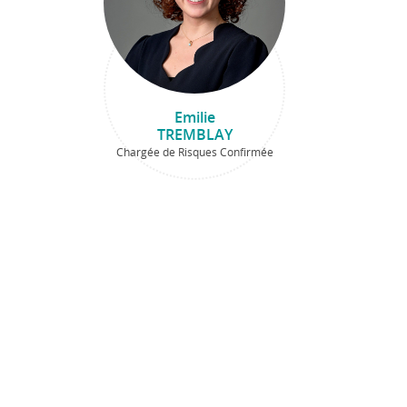
Emilie
TREMBLAY
Chargée de Risques Confirmée
’expertises
L’approche d’IDIA Capital Investissement
Agroalim